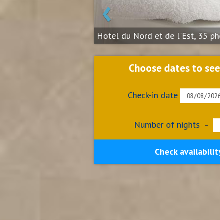
‹
Hotel du Nord et de l'Est, 35 p
Choose dates to see
Check-in date
Number of nights
-
Check availabilit