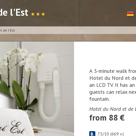
de l'Est
★ ★ ★
t de l'Est
A 3-minute walk fro
Hotel du Nord et de
an LCD TV. It has an
guests can relax ne
fountain.
Hotel du Nord et de l
from 88 €
7.5
/
10
(
669
v.)