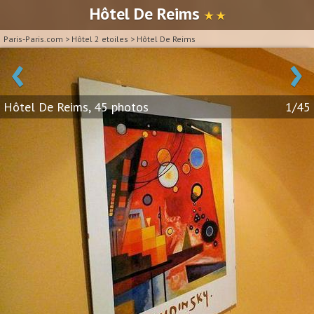
Hôtel De Reims
★ ★
Paris-Paris.com
>
Hôtel 2 etoiles
>
Hôtel De Reims
‹
›
Hôtel De Reims, 45 photos
1/45