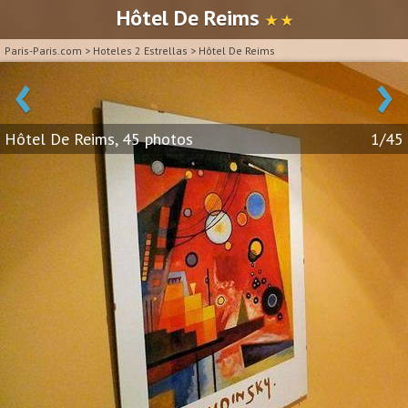
Hôtel De Reims
★ ★
Paris-Paris.com
>
Hoteles 2 Estrellas
>
Hôtel De Reims
‹
›
Hôtel De Reims, 45 photos
1/45