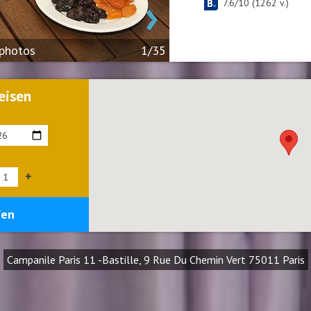
›
7.6
/
10
(
1262
v.)
 photos
1/35
eisen
+
fen
Campanile Paris 11 -Bastille, 9 Rue Du Chemin Vert 75011 Paris