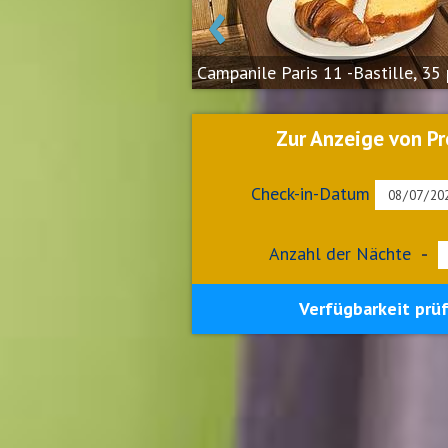
‹
Campanile Paris 11 -Bastille, 35
Zur Anzeige von Pr
Check-in-Datum
Anzahl der Nächte
-
Verfügbarkeit prü