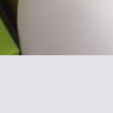
ationen zu Campanile Paris 
l nur 500 m vom berühmten Place de la Bastille. Es bietet klimati