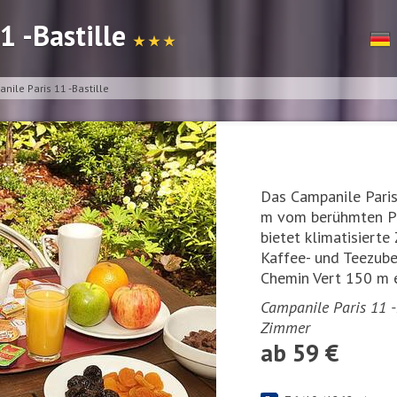
1 -Bastille
★ ★ ★
nile Paris 11 -Bastille
Das Campanile Paris
m vom berühmten Pla
bietet klimatisiert
Kaffee- und Teezube
Chemin Vert 150 m e
Campanile Paris 11 -B
Zimmer
ab 59 €