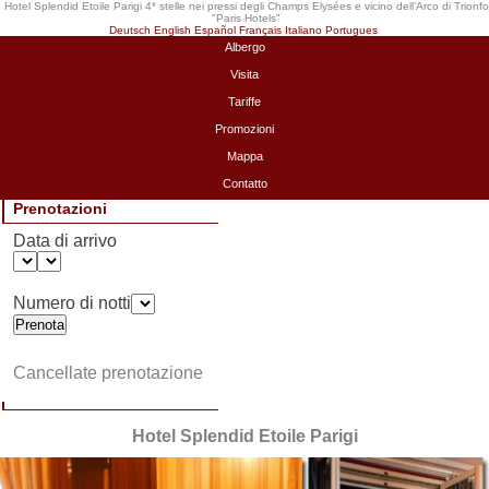
Hotel Splendid Etoile Parigi 4* stelle nei pressi degli Champs Elysées e vicino dell’Arco di Trionfo
"
Paris Hotels
"
Deutsch
English
Español
Français
Italiano
Portugues
Albergo
Visita
Tariffe
Promozioni
Mappa
Contatto
Prenotazioni
Data di arrivo
Numero di notti
Cancellate prenotazione
Hotel Splendid Etoile Parigi