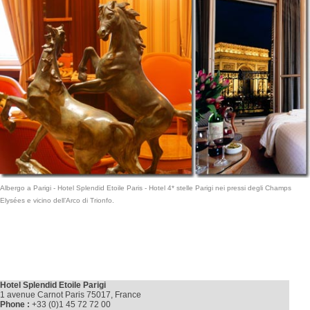
Albergo a Parigi
- Hotel Splendid Etoile Paris -
Hotel 4* stelle Parigi
nei pressi degli Champs
Elysées e vicino dell’Arco di Trionfo.
Hotel Splendid Etoile Parigi
1 avenue Carnot Paris 75017, France
Phone :
+33 (0)1 45 72 72 00