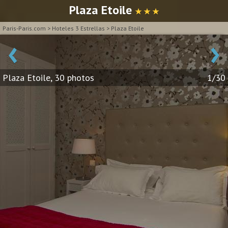
Plaza Etoile
★ ★ ★
Paris-Paris.com
>
Hoteles 3 Estrellas
>
Plaza Etoile
‹
›
Plaza Etoile, 30 photos
1/30