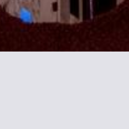
 Montmartre
conomiques pour votre séjour à
décoration simple.