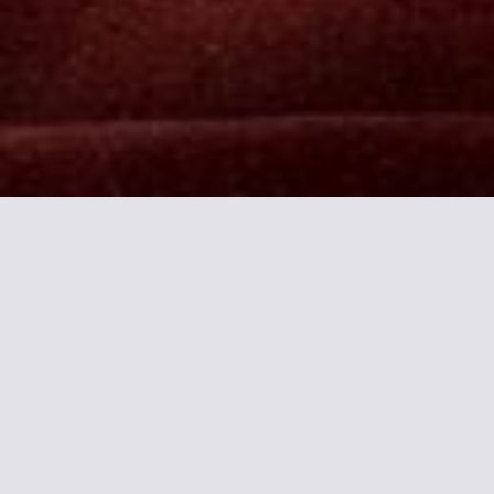
Plus d'inf
L'hôtel Modern Montmartre se trouv
Paris.
Le Modern Hotel Montmartre dispose