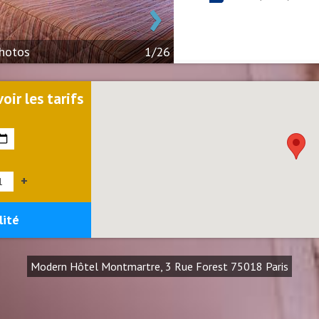
›
hotos
1/26
oir les tarifs
+
lité
Modern Hôtel Montmartre, 3 Rue Forest 75018 Paris