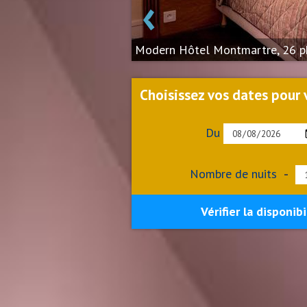
‹
Modern Hôtel Montmartre, 26 p
Choisissez vos dates pour v
Du
Nombre de nuits
-
Vérifier la disponibi