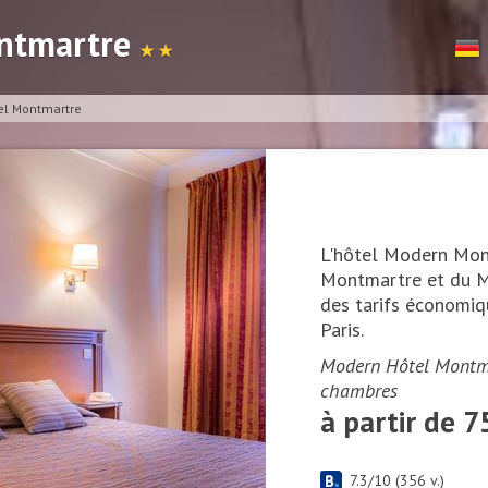
ntmartre
★ ★
el Montmartre
L'hôtel Modern Mon
Montmartre et du M
des tarifs économiq
Paris.
Modern Hôtel Montmar
chambres
à partir de 7
7.3
/
10
(
356
v.)