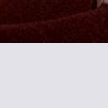
ormations sur Modern Hôtel
e près de Montmartre et du Moulin Rouge. Il propose des tarifs é
 de 35 chambres tout confort dotées de double vitrage et d'une 