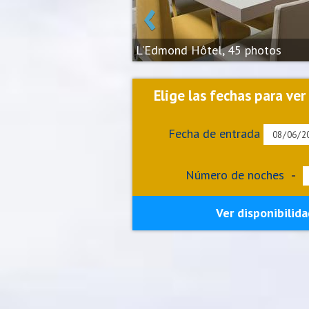
‹
L'Edmond Hôtel, 45 photos
Elige las fechas para ver
Fecha de entrada
Número de noches
-
Ver disponibilida