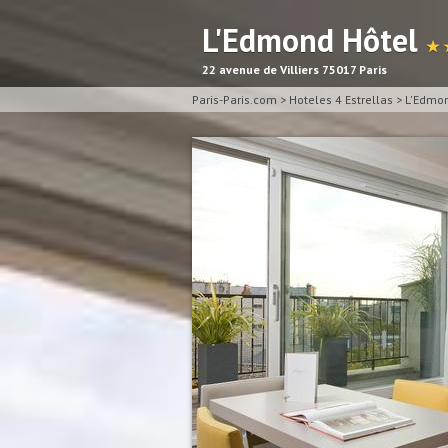
L'Edmond Hôtel
★ 
22 avenue de Villiers 75017 Paris
Paris-Paris.com
>
Hoteles 4 Estrellas
>
L'Edmon