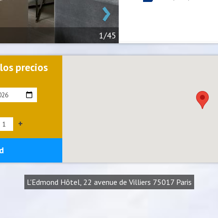
›
1/45
 los precios
+
d
L'Edmond Hôtel, 22 avenue de Villiers 75017 Paris