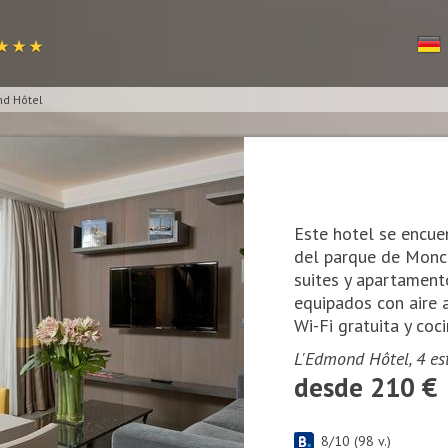
★ ★ ★
d Hôtel
Este hotel se encue
del parque de Monce
suites y apartament
equipados con aire 
Wi-Fi gratuita y co
L'Edmond Hôtel, 4 est
desde 210 €
8
/
10
(
98
v.)