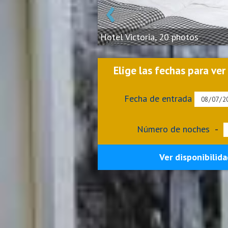
‹
Hotel Victoria, 20 photos
Elige las fechas para ver
Fecha de entrada
Número de noches
-
Ver disponibilida