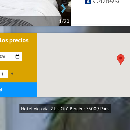
›
6.5
/
10
(
149
v.)
1/20
 los precios
+
d
Hotel Victoria, 2 bis Cité Bergère 75009 Paris