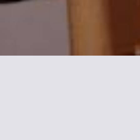
Maggiori informazioni su
Hôtel Transcontinental
Situato nel vivace XIV arrondissement, a soli 900 metri dalla
stazione ferroviaria di Montparnasse, l'Hôtel Transcontinental
propone una reception aperta 24 ore al giorno, la connessione