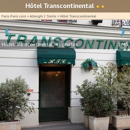
Hôtel Transcontinental
★ ★
Paris-Paris.com
>
Alberghi 2 Stelle
>
Hôtel Transcontinental
‹
›
Hôtel Transcontinental, 45 photos
1/45