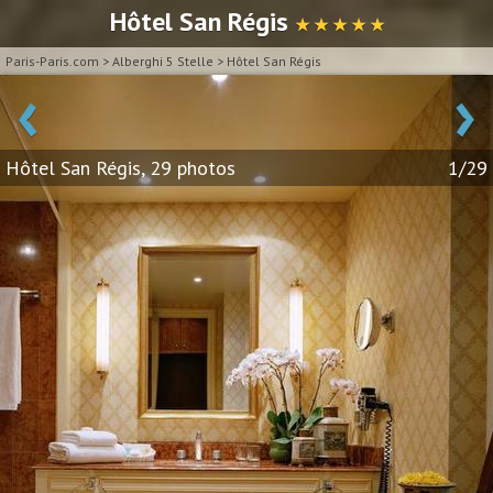
Hôtel San Régis
★ ★ ★ ★ ★
Paris-Paris.com
>
Alberghi 5 Stelle
>
Hôtel San Régis
‹
›
Hôtel San Régis, 29 photos
1/29