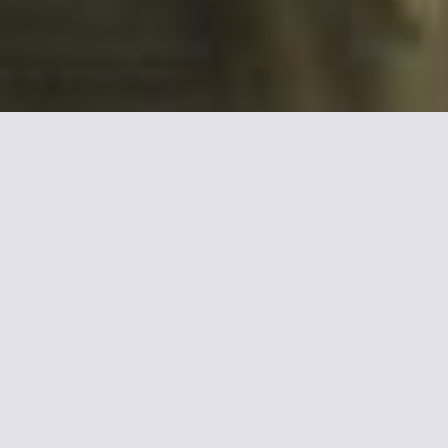
Maggiori informazioni su
Hôtel San Régis
Soggiorna nel cuore di Parigi
Ospitato in un palazzo privato ottocentesco, a 3 minuti a
piedi dagli Champs-Elysées e a 200 metri dal Senna, questo
hotel boutique offre la connessione Wi-Fi gratuita, un
ristorante con lampadario pendente in bronzo e ampie camere
con tessuti pregiati.