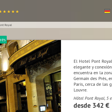
★ ★ ★ ★ ★
ont Royal
rés
El Hotel Pont Royal
elegante y conexión 
encuentra en la zon
Germain des Prés, e
París, cerca de las g
Louvre.
Hôtel Pont Royal, 5 e
desde 342 €