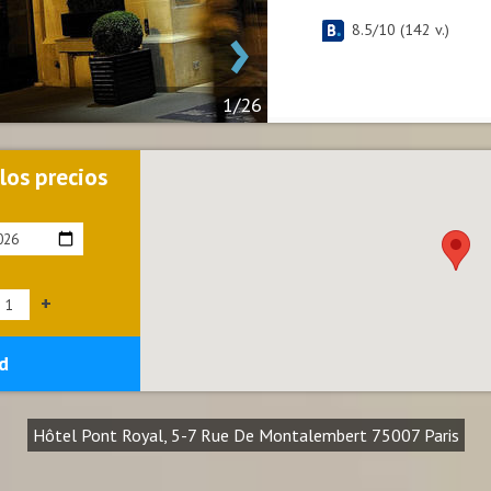
›
8.5
/
10
(
142
v.)
1/26
 los precios
+
d
Hôtel Pont Royal, 5-7 Rue De Montalembert 75007 Paris