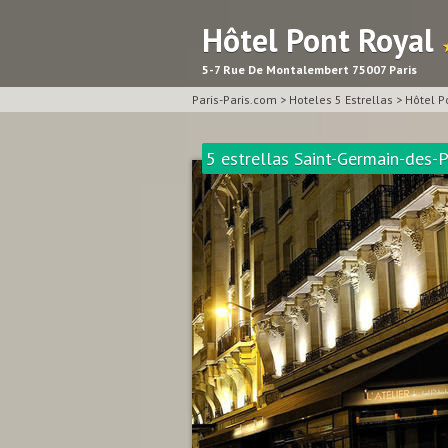
Hôtel Pont Royal
5-7 Rue De Montalembert 75007 Paris
Paris-Paris.com
>
Hoteles 5 Estrellas
>
Hôtel P
5 estrellas Saint-Germain-des-P