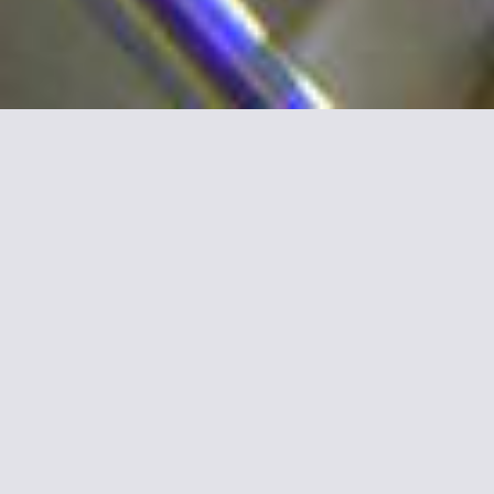
Mehr Informationen zu
Hotel Majestic Paris
Nahe dem Canal Saint-Martin erwartet Sie im lebendigen
Viertel rund um die Rue Oberkampf das Best Western Saint
Martin Bastille. Das Hotel genießt eine ideale Lage im Herzen
von Paris.
Die klimatisierten Zimmer bieten einen Flachbild-TV, WLAN
sowie eine Badewanne oder eine Dusche.