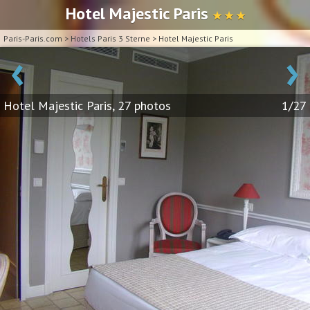
Hotel Majestic Paris
★ ★ ★
Paris-Paris.com
>
Hotels Paris 3 Sterne
>
Hotel Majestic Paris
‹
›
Hotel Majestic Paris, 27 photos
1/27