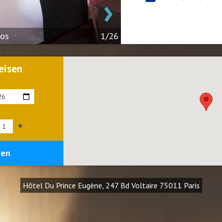
›
tos
1/26
eisen
+
fen
Hôtel Du Prince Eugène, 247 Bd Voltaire 75011 Paris