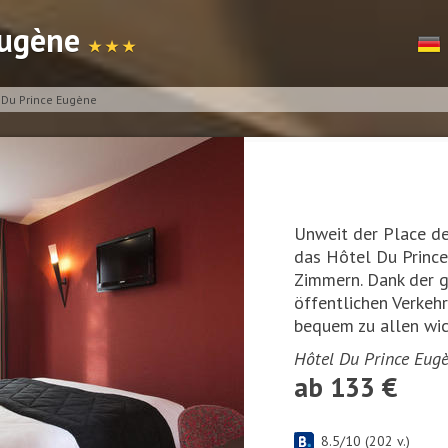
Eugène
★ ★ ★
 Du Prince Eugène
Unweit der Place de
das Hôtel Du Princ
Zimmern. Dank der g
öffentlichen Verkeh
bequem zu allen wic
Hôtel Du Prince Eugè
ab 133 €
8.5
/
10
(
202
v.)