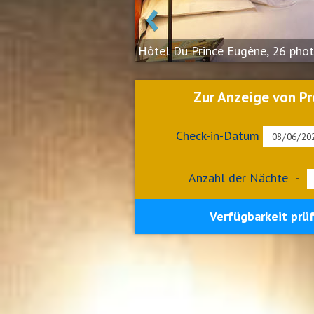
‹
Hôtel Du Prince Eugène, 26 pho
Zur Anzeige von Pr
Check-in-Datum
Anzahl der Nächte
-
Verfügbarkeit prü