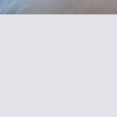
nformationen zu Hôtel des M
h im Herzen von Paris zwischen der Opéra Bastille, der Place de l
 bietet kostenlosen WLAN-Zugang und eine Gemeinschaftslounge.
t einem TV, einem Telefon und einem Schreibtisch ausgestattet. Jed
 Möbeln eingerichtet. Die eigenen Badezimmer verfügen über eine 
 entfernt und bietet eine direkte Anbindung an die Opéra Garnier 
 Reisenden, die an
Denkmäler
,
Museen
und
Kunst
interessiert sind, s