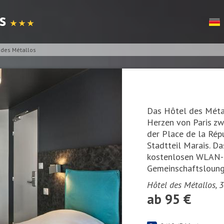
os
★ ★ ★
 des Métallos
Das Hôtel des Métal
Herzen von Paris zw
der Place de la Rép
Stadtteil Marais. Da
kostenlosen WLAN-
Gemeinschaftsloung
Hôtel des Métallos, 
ab 95 €