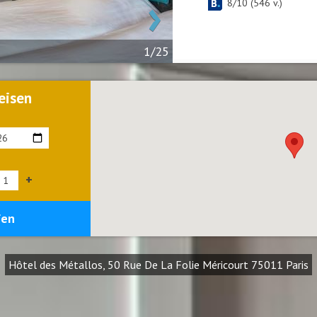
›
8
/
10
(
546
v.)
1/25
eisen
+
fen
Hôtel des Métallos, 50 Rue De La Folie Méricourt 75011 Paris