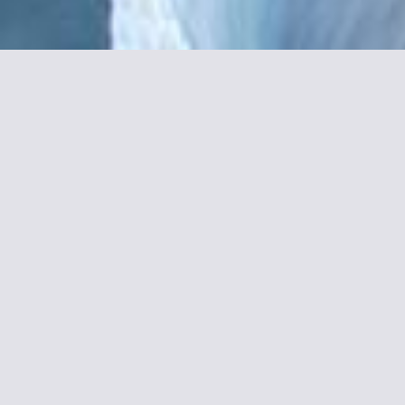
Mehr I
Das Hôtel des Métallos befindet sic
Stadtteil Marais. Das Designhotel
Die schallisolierten Zimmer sind mi
umweltfreundlichen Materialien und
kostenlose Pflegeprodukte.
Der U-Bahnhof Oberkampf liegt 300 m
11. Arrondissement - Bastille ist bei