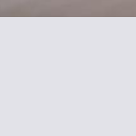
étallos
a République und dem lebhaften
es Zimmer ist mit
Dusche, einen Haartrockner und
und das Quartier Latin.
ehr beliebt.