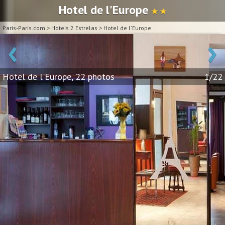
Hotel de l'Europe
★ ★
Paris-Paris.com
>
Hoteis 2 Estrelas
>
Hotel de l'Europe
‹
›
Hotel de l'Europe, 22 photos
1/22