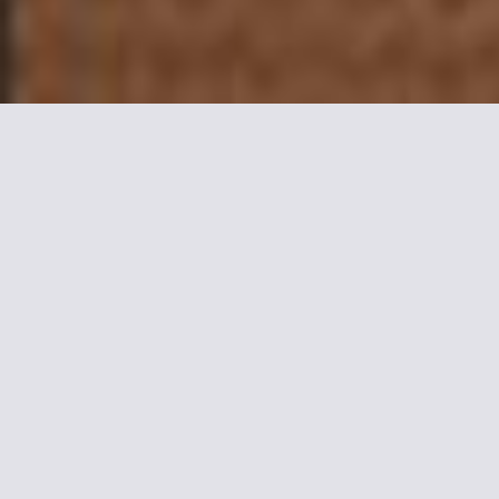
Mais informações sobre
Hotel de l'Europe
O Hotel de l'Europe fica situado a 450 m de Porte d'Orleans e
a 750 m do Parque Montsouris, e conta com um restaurante
francês e bar. As acomodações dispõem de Wi-Fi gratuito, TV
via satélite e banheiro com amenidades de banho de cortesia.
Os quartos do Hotel de l'Europe são aquecidos e possuem
isolamento acústico, além de telefone e mesa. Você pode