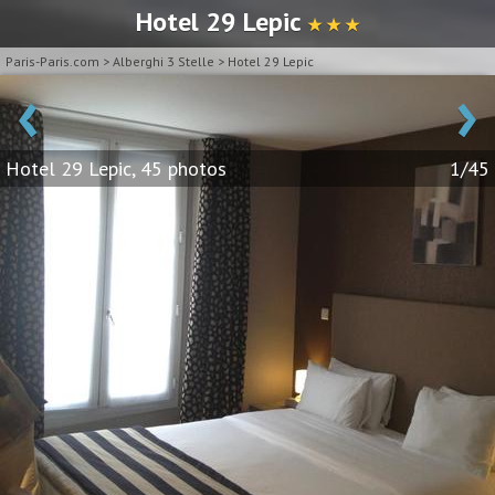
Hotel 29 Lepic
★ ★ ★
Paris-Paris.com
>
Alberghi 3 Stelle
>
Hotel 29 Lepic
‹
›
Hotel 29 Lepic, 45 photos
1/45