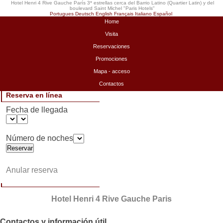
Hotel Henri 4 Rive Gauche París 3* estrellas cerca del Barrio Latino (Quartier Latin) y del
boulevard Saint Michel "
Paris Hotels
"
Portugues
Deutsch
English
Français
Italiano
Español
Home
Visita
Reservaciones
Promociones
Mapa - acceso
Contactos
Reserva en línea
Fecha de llegada
Número de noches
Anular reserva
Hotel Henri 4 Rive Gauche Paris
Contactos y información útil.