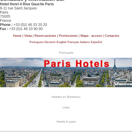
Hotel Henri 4 Rive Gauche Paris
9-11 rue Saint Jacques
Paris
75005
France
Phone :
+33 (0)1 46 33 20 20
Fax :
+33 (0)1 46 33 90 90
Home
|
Visita
|
Reservaciones
|
Promociones
|
Mapa - acceso
|
Contactos
Portugues
Deutsch
English
Français
Italiano
Español
París-paris
Hoteles en Bordeaux
Links
Hotels in paris