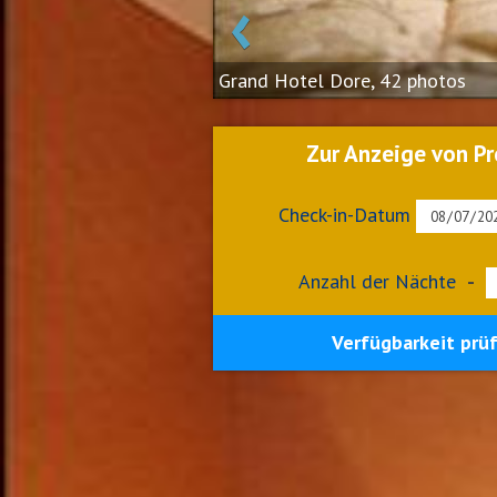
‹
Grand Hotel Dore, 42 photos
Zur Anzeige von Pr
Check-in-Datum
Anzahl der Nächte
-
Verfügbarkeit prü