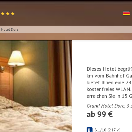
e
★ ★ ★
 Hotel Dore
Dieses Hotel begrüß
km vom Bahnhof Gar
bietet Ihnen eine 2
kostenfreies WLAN. 
erreichen Sie in 15 
Grand Hotel Dore, 3 
ab 99 €
8.1
/
10
(
217
v.)