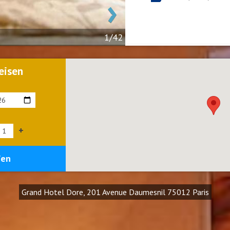
›
1/42
eisen
+
fen
Grand Hotel Dore, 201 Avenue Daumesnil 75012 Paris