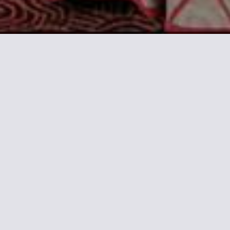
nformationen zu Grand Hot
zirk und 2 km vom Bahnhof Gare de Lyon entfernt. Es bietet Ihnen
Bastille erreichen Sie in 15 Gehminuten.
im Grand Hotel Dore sind mit Sat-TV ausgestattet.Sie verfügen übe
el von einem täglichen Frühstück und einer Lounge. Die Mitarbeiter
minuten entfernten Sportarena Palais Omnisports de Paris-Bercy.
ten Verbindungen zum angesagten Viertel Montparnasse ist 250 m 