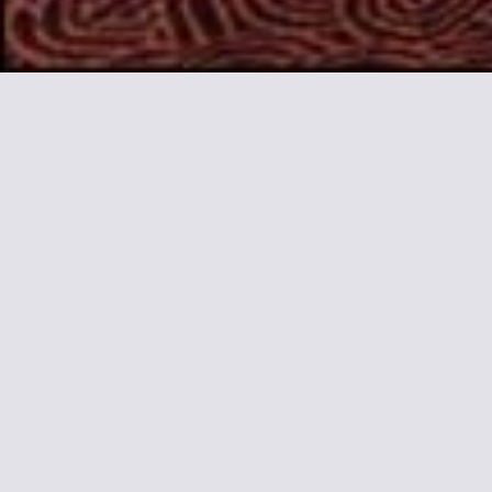
Mehr I
Dieses Hotel begrüßt Sie im 12. Be
kostenfreies WLAN. Den Place de la 
Die einfach eingerichteten Zimmer 
Pflegeprodukten.
Zudem profitieren Sie in diesem Hot
gerne mit Informationen zur 20 Geh
Der U-Bahnhof Daumesnil mit direk