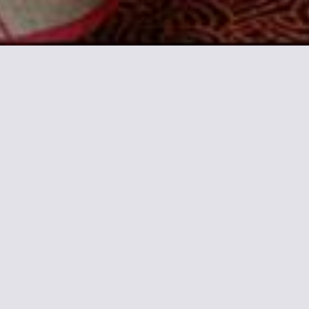
el Dore
 eine 24-Stunden-Rezeption und
r ein eigenes Bad mit kostenlosen
 an der Rezeption versorgen Sie
entfernt.