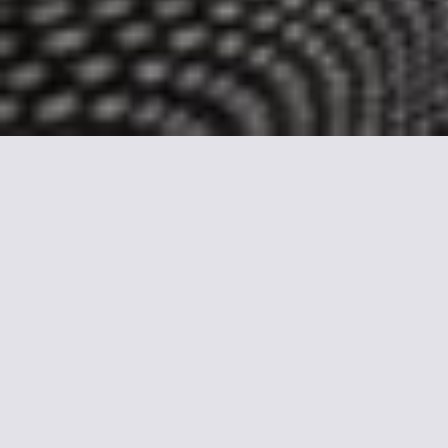
Más información sobre
Concorde Montparnasse
Sus habitaciones son elegantes e incluyen TV de pantalla
plana con canales por cable, conexión a internet gratuita, set
de té y café y aire acondicionado.
Algunas habitaciones orientadas al oeste cuentan con vistas a