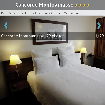
Concorde Montparnasse
★ ★ ★ ★
Paris-Paris.com
>
Hoteles 4 Estrellas
>
Concorde Montparnasse
‹
›
Concorde Montparnasse, 29 photos
1/29