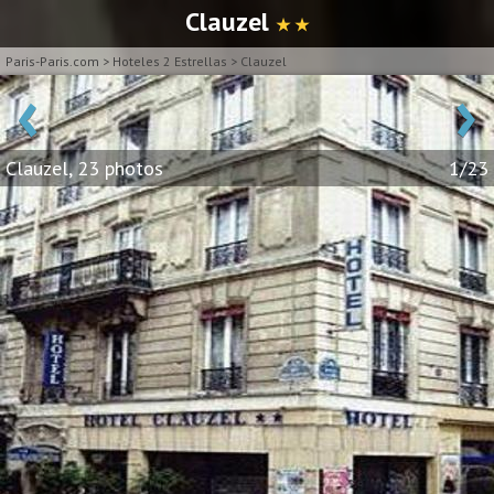
Clauzel
★ ★
Paris-Paris.com
>
Hoteles 2 Estrellas
>
Clauzel
‹
›
Clauzel, 23 photos
1/23