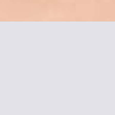
Mais informações sobre
Camélia International
Este hotel está localizado no centro de Paris, a apenas 600
metros do Moulin Rouge, em Montmartre. Dispõe de recepção
24 horas, e oferece quartos com TV e telefone.
Servidos por um elevador, os quartos têm uma decoração
acolhedora e banheiro privativo.
O café-da-manhã continental é servido diariamente no
refeitório do hotel Camélia International.