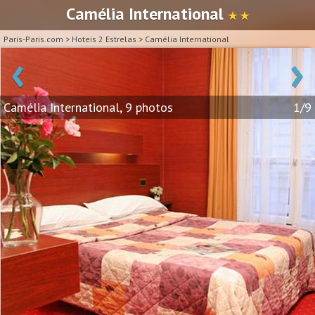
Camélia International
★ ★
Paris-Paris.com
>
Hoteis 2 Estrelas
>
Camélia International
‹
›
Camélia International, 9 photos
1/9