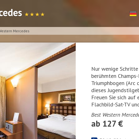
rcedes
★ ★ ★ ★
Western Mercedes
Nur wenige Schritte
berühmten Champs-
Triumphbogen (Arc d
dieses Jugendstilge
Freuen Sie sich auf
Flachbild-Sat-TV u
Best Western Mercede
ab 127 €