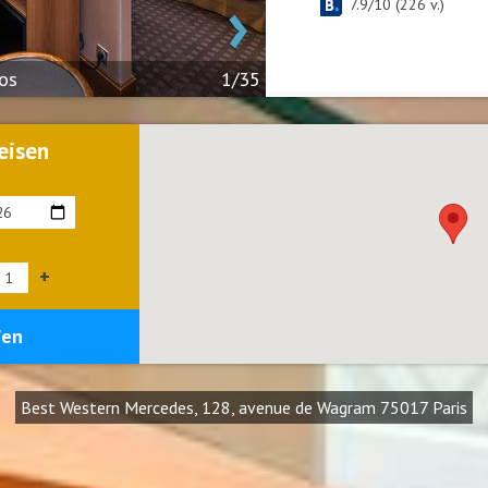
›
7.9
/
10
(
226
v.)
os
1/35
eisen
+
fen
Best Western Mercedes, 128, avenue de Wagram 75017 Paris