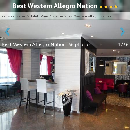
Best Western Allegro Nation
★ ★ ★ ★
Paris-Paris.com
>
Hotels Paris 4 Sterne
>
Best Western Allegro Nation
‹
›
Best Western Allegro Nation, 36 photos
1/36