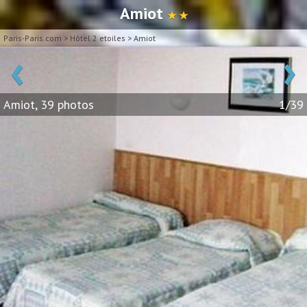
Amiot
★ ★
Paris-Paris.com
>
Hôtel 2 etoiles
>
Amiot
‹
›
Amiot, 39 photos
1/39