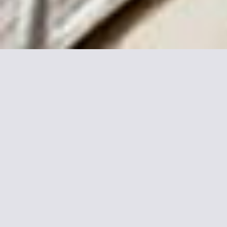
Plus d'informations sur
Amiot
Situé en face de la gare de l'Est, l'hôtel Amiot se trouve à 5
minutes des trains grande ligne de la gare du Nord. Il propose
des hébergements spacieux et une connexion Wi-Fi gratuite.
Les chambres de l'hôtel Amiot présentent un style moderne.
Elles comprennent une salle de bains privative et une
télévision par satellite.