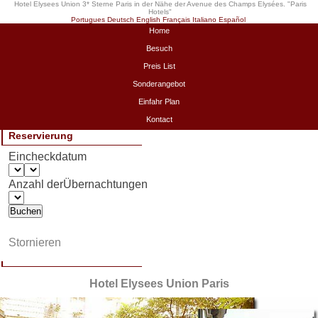
Hotel Elysees Union 3* Sterne Paris in der Nähe der Avenue des Champs Elysées. "
Paris
Hotels
"
Portugues
Deutsch
English
Français
Italiano
Español
Home
Besuch
Preis List
Sonderangebot
Einfahr Plan
Kontact
Reservierung
Eincheckdatum
Anzahl derÜbernachtungen
Stornieren
Hotel Elysees Union Paris