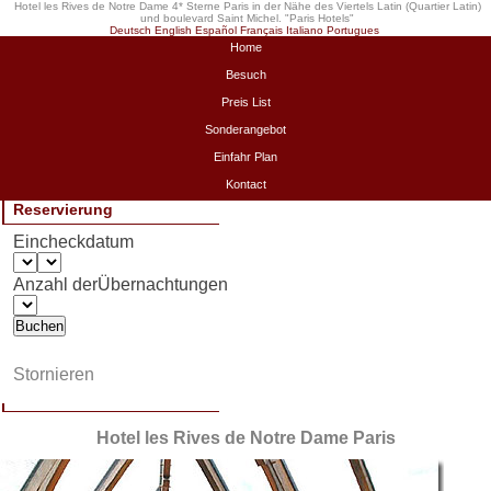
Hotel les Rives de Notre Dame 4* Sterne Paris in der Nähe des Viertels Latin (Quartier Latin)
und boulevard Saint Michel. "
Paris Hotels
"
Deutsch
English
Español
Français
Italiano
Portugues
Home
Besuch
Preis List
Sonderangebot
Einfahr Plan
Kontact
Reservierung
Eincheckdatum
Anzahl derÜbernachtungen
Stornieren
Hotel les Rives de Notre Dame Paris