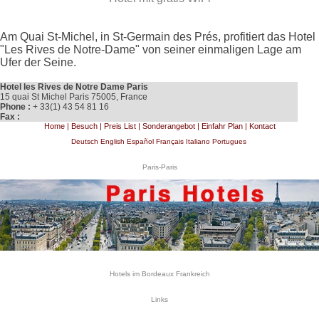
Am Quai St-Michel, in St-Germain des Prés, profitiert das Hotel
"Les Rives de Notre-Dame" von seiner einmaligen Lage am
Ufer der Seine.
Hotel les Rives de Notre Dame Paris
15 quai St Michel Paris 75005, France
Phone :
+ 33(1) 43 54 81 16
Fax :
Home
|
Besuch
|
Preis List
|
Sonderangebot
|
Einfahr Plan
|
Kontact
Deutsch
English
Español
Français
Italiano
Portugues
Paris-Paris
Hotels im Bordeaux Frankreich
Links