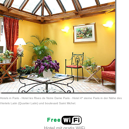
Hotels in Paris
- Hotel les Rives de Notre Dame Paris -
Hotel 4* sterne Paris
in der Nähe des
Viertels Latin (Quartier Latin) und boulevard Saint Michel.
Hotel mit
gratis WiFi